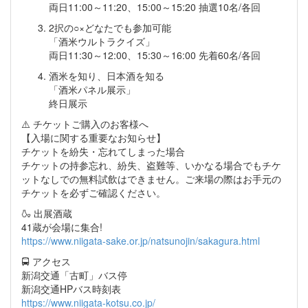
両日11:00～11:20、15:00～15:20 抽選10名/各回
2択の○×どなたでも参加可能
「酒米ウルトラクイズ」
両日11:30～12:00、15:30～16:00 先着60名/各回
酒米を知り、日本酒を知る
「酒米パネル展示」
終日展示
⚠️ チケットご購入のお客様へ
【入場に関する重要なお知らせ】
チケットを紛失・忘れてしまった場合
チケットの持参忘れ、紛失、盗難等、いかなる場合でもチケ
ットなしでの無料試飲はできません。ご来場の際はお手元の
チケットを必ずご確認ください。
🍶 出展酒蔵
41蔵が会場に集合!
https://www.niigata-sake.or.jp/natsunojin/sakagura.html
🚍 アクセス
新潟交通「古町」バス停
新潟交通HPバス時刻表
https://www.niigata-kotsu.co.jp/