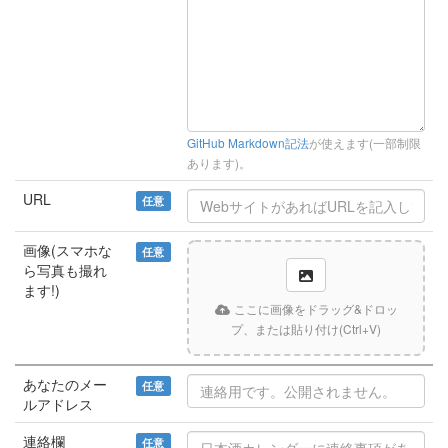
GitHub Markdown記法
が使えます(一部制限
あります)。
URL
任意
画像(スマホな
任意
ら写真も撮れ
ます!)
ここに画像をドラッグ&ドロッ
プ、または貼り付け(Ctrl+V)
あなたのメー
任意
ルアドレス
連絡欄
任意