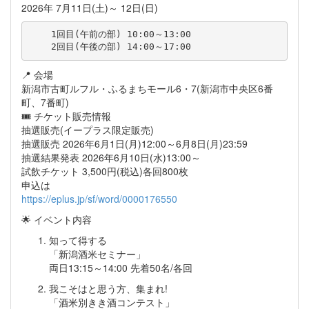
2026年 7月11日(土)～ 12日(日)
    1回目(午前の部) 10:00～13:00

📍 会場
新潟市古町ルフル・ふるまちモール6・7(新潟市中央区6番
町、7番町)
🎟️ チケット販売情報
抽選販売(イープラス限定販売)
抽選販売 2026年6月1日(月)12:00～6月8日(月)23:59
抽選結果発表 2026年6月10日(水)13:00～
試飲チケット 3,500円(税込)各回800枚
申込は
https://eplus.jp/sf/word/0000176550
🌟 イベント内容
知って得する
「新潟酒米セミナー」
両日13:15～14:00 先着50名/各回
我こそはと思う方、集まれ!
「酒米別きき酒コンテスト」