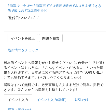
#新潟
#中央
#米
#新潟市
#関
#酒蔵
#酒米
#水
#日本酒
#きき
酒
#蔵
#結
#新潟市中央区
[登録日: 2026/06/02]
イベントを修正
問題を報告
最新情報をチェック
日本酒イベントの情報をぜひお寄せください!🍶 自分たちで主催す
るイベントはもちろん、「こんなイベントがあるよ」といった情
報も大歓迎です。日本酒に関する内容であれば何でもOK! URLだ
けでも登録できます。(入力しやすくなりました✨)
掲載はすべて無料です。必要事項を入力するだけで簡単に掲載で
きます。皆さまからの情報をお待ちしています!
イベント入力
イベント入力(詳細)
URLだけ
写真・画像だけ