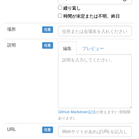
繰り返し
時間が未定または不明、終日
場所
任意
説明
任意
編集
プレビュー
GitHub Markdown記法
が使えます(一部制限
あります)。
URL
任意