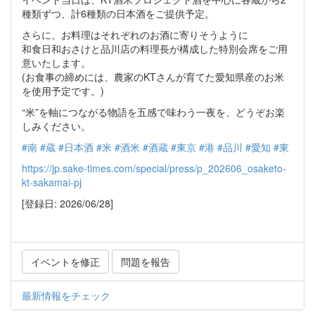
種類ずつ、計6種類の日本酒をご提供予定。
さらに、お料理はそれぞれのお酒に寄りそうように
和食日和おさけと品川店の料理長が構成した特別会席をご用
意いたします。
(お食事の締めには、農家のKTさんが育てた愛知県産のお米
を使用予定です。)
“米”を軸につながる物語を五感で味わう一夜を、どうぞお楽
しみください。
#南
#蔵
#日本酒
#米
#酒米
#酒蔵
#東京
#港
#品川
#愛知
#東
https://jp.sake-times.com/special/press/p_202606_osaketo-
kt-sakamai-pj
[登録日: 2026/06/28]
イベントを修正
問題を報告
最新情報をチェック