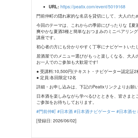
URL:
https://peatix.com/event/5019168
門前仲町の隠れ家的な名店を貸切にして、大人のた
今回のテーマは、これからの季節にぴったりな【夏酒】
爽やかな夏酒3種と簡単なおつまみのミニペアリング
講座です。
初心者の方にも分かりやすく丁寧にナビゲートいた
居酒屋でのメニュー選びがもっと楽しくなる、大人
お一人でのご参加も大歓迎です!
● 受講料:10,500円(テキスト・ナビゲーター認定
● 定員:各回限定12名
詳細・お申し込みは、下記のPeatixリンクよりお願
日本酒を楽しみながら学べるひとときを、皆さまと
ご参加をお待ちしております。
#門前仲町
#日本酒
#日本酒ナビゲーター
#日本酒セ
[登録日: 2026/06/02]