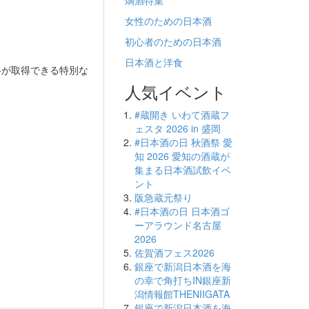
燗酒特集
女性のための日本酒
初心者のための日本酒
日本酒と洋食
格が取得できる特別な
人気イベント
#蔵開き いわて酒蔵フ
ェスタ 2026 in 盛岡
#日本酒の日 秋酒祭 愛
知 2026 愛知の酒蔵が
集まる日本酒試飲イベ
ント
阪急蔵元祭り
#日本酒の日 日本酒ゴ
ーアラウンド名古屋
2026
佐賀酒フェス2026
銀座で新潟日本酒を海
の幸で角打ちIN銀座新
潟情報館THENIIGATA
銀座で新潟日本酒を海