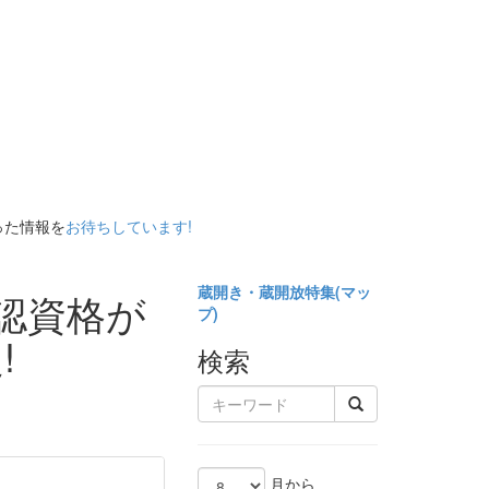
った情報を
お待ちしています!
蔵開き・蔵開放特集(
マッ
公認資格が
プ)
!
検索
月から