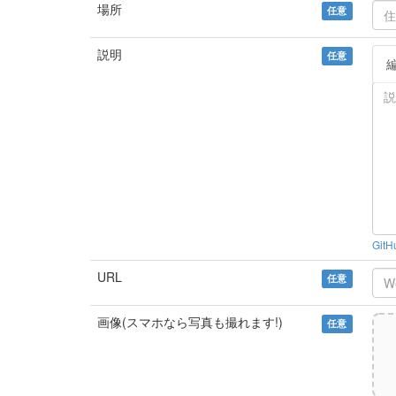
場所
任意
説明
任意
Git
URL
任意
画像(スマホなら写真も撮れます!)
任意