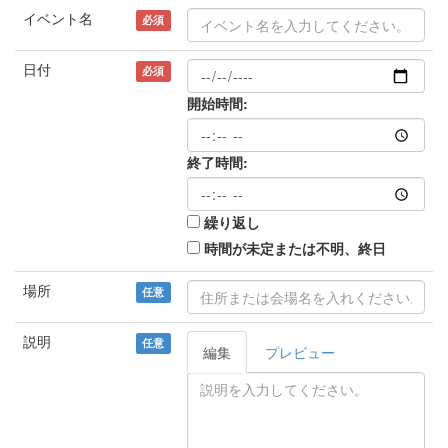
イベント名
必須
日付
必須
開始時間:
終了時間:
繰り返し
時間が未定または不明、終日
場所
任意
説明
任意
編集
プレビュー