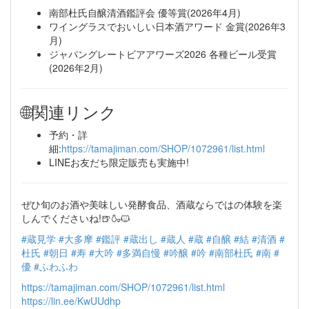
南部杜氏自醸清酒鑑評会 優等賞(2026年4月)
ワイングラスでおいしい日本酒アワード 金賞(2026年3
月)
ジャパングレートビアアワーズ2026 各種ビール受賞
(2026年2月)
🌐関連リンク
予約・詳
細:
https://tamajiman.com/SHOP/1072961/list.html
LINEお友だち限定販売も実施中!
ぜひ旬のお酒や美味しい発酵食品、酒蔵ならではの体験を楽
しんでくださいね!🍺🍶🐱
#蔵見学
#大多摩
#鑑評
#蔵出し
#蔵人
#蔵
#自醸
#結
#清酒
#
杜氏
#朝日
#寿
#大吟
#多満自慢
#吟醸
#吟
#南部杜氏
#南
#
優
#ふわふわ
https://tamajiman.com/SHOP/1072961/list.html
https://lin.ee/KwUUdhp