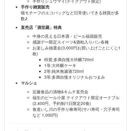
手作りシュウマイ(テイクアウト限定)
手作り雑貨販売
猫モチーフのエコバッグなど日常使いできる雑貨が多
数♪
直売店「酒世羅」特典
中身の見える日本酒・ビール福袋販売
感謝デー限定スイーツ&酒粕入りパン各種
お楽しみ抽選会(3,000円お買い上げごとにくじ1
枚)
特賞:多満自慢大吟醸720ml
1等:大吟醸ケーキ
2等:純米無濾過720ml
3等:多満自慢オリジナルおつまみ
マルシェ
近藤食品の漬物&キムチ直売会
福生のビール小屋 テイクアウト限定オードブル
(2,400円、予約制/1日限定20食)
食道いし川の手作り棒寿司(サバ寿司・穴子寿司
など 1,000円)