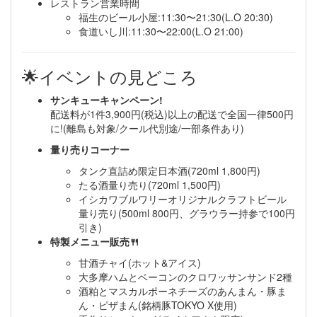
レストラン営業時間
福生のビール小屋:11:30〜21:30(L.O 20:30)
食道いし川:11:30〜22:00(L.O 21:00)
🌟イベントの見どころ
サンキューキャンペーン!
配送料が1件3,900円(税込)以上の配送で全国一律500円
に!(離島も対象/クール代別途/一部条件あり)
量り売りコーナー
タンク直詰め限定日本酒(720ml 1,800円)
たる酒量り売り(720ml 1,500円)
イシカワブルワリーオリジナルクラフトビール
量り売り(500ml 800円、グラウラー持参で100円
引き)
特製メニュー販売🍴
甘酒チャイ(ホット&アイス)
大多摩ハムとベーコンのクロワッサンサンド2種
酒粕とマスカルポーネチーズのあんまん・豚ま
ん・ピザまん(銘柄豚TOKYO X使用)