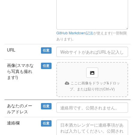
GitHub Markdown記法
が使えます(一部制限
あります)。
URL
任意
画像(スマホな
任意
ら写真も撮れ
ます!)
ここに画像をドラッグ&ドロッ
プ、または貼り付け(Ctrl+V)
あなたのメー
任意
ルアドレス
連絡欄
任意