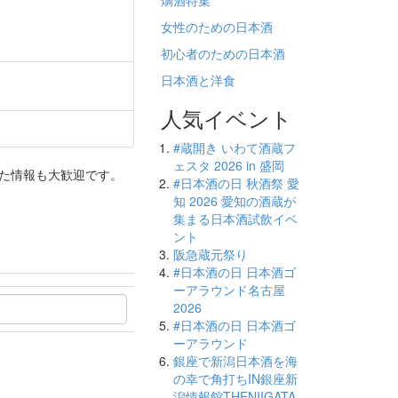
燗酒特集
女性のための日本酒
初心者のための日本酒
日本酒と洋食
人気イベント
#蔵開き いわて酒蔵フ
ェスタ 2026 in 盛岡
った情報も大歓迎です。
#日本酒の日 秋酒祭 愛
知 2026 愛知の酒蔵が
集まる日本酒試飲イベ
ント
阪急蔵元祭り
#日本酒の日 日本酒ゴ
ーアラウンド名古屋
2026
#日本酒の日 日本酒ゴ
ーアラウンド
銀座で新潟日本酒を海
の幸で角打ちIN銀座新
潟情報館THENIIGATA