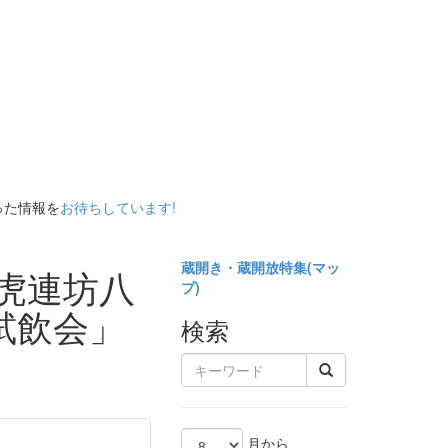
った情報を
お待ちしています!
蔵開き・蔵開放特集(
マッ
虎連坊八
プ)
試飲会」
検索
月から