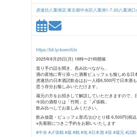
虎連坊八重洲店:東京都中央区八重洲1-7-20八重洲口
https://bit.ly/4oemIUo
2025年8月25日(月) 18時〜21時開催
造り手の話を聞き、呑み比べながら、
酒の産地に寄り添った酒肴ビュッフェも愉しめる日
虎連坊の日本酒試飲会はお一人様6,500円で日本酒
思う存分お愉しみいただけます。
蔵元の方をお招きして解説していただきますので、
今回の酒祭りは「竹岡」と「〆張鶴」
飲み比べしてお楽しみください。
飲み放題・ビュッフェ形式/おひとり様 6,500円(税込
※先着順につきご予約をお願いいたします
#中央
#〆張鶴
#蔵
#鶴
#地
#日本酒
#添
#蔵元
#試飲