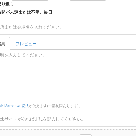
繰り返し
時間が未定または不明、終日
編集
プレビュー
Hub Markdown記法
が使えます(一部制限あります)。