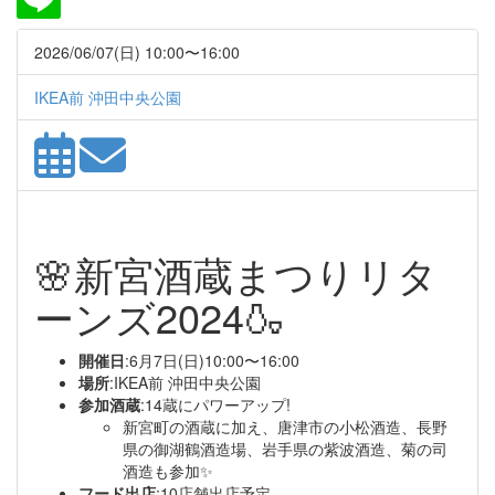
2026/06/07(日) 10:00〜16:00
IKEA前 沖田中央公園
🌸新宮酒蔵まつりリタ
ーンズ2024🍶
開催日
:6月7日(日)10:00〜16:00
場所
:IKEA前 沖田中央公園
参加酒蔵
:14蔵にパワーアップ!
新宮町の酒蔵に加え、唐津市の小松酒造、長野
県の御湖鶴酒造場、岩手県の紫波酒造、菊の司
酒造も参加✨
フード出店
:10店舗出店予定