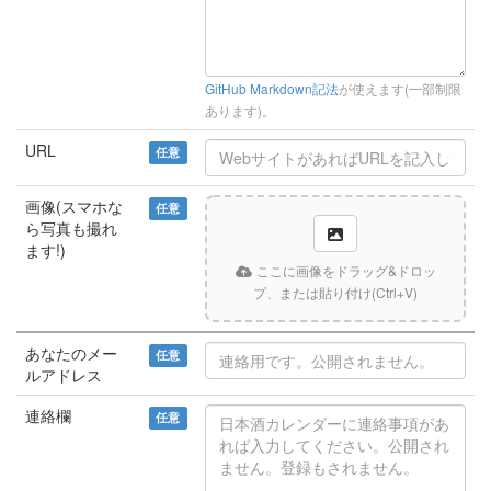
GitHub Markdown記法
が使えます(一部制限
あります)。
URL
任意
画像(スマホな
任意
ら写真も撮れ
ます!)
ここに画像をドラッグ&ドロッ
プ、または貼り付け(Ctrl+V)
あなたのメー
任意
ルアドレス
連絡欄
任意