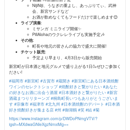
NijiNiji、うなぎの重よし、あっぷりてぃ、武神
会、新宮サンドなど
お酒が飲めなくてもフードだけで楽しめます😊
ライブ演奏
:
ミサンガ ミニライブ開催✨
PillAlohaのウクレレライブも実施予定🎶
その他
:
町長や地元の皆さんの協力で盛大に開催!
チケット販売
:
予定より早まり、4月3日から販売開始
新宮町が日本酒と地元グルメで盛り上がる1日🍶ぜひご参加く
ださい!
#福岡市
#新宮町
#古賀市
#蔵開き
#新宮町にある日本酒焼酎
ワインのセレクトショップ
#焼酎好きと繋がりたい
#あなた
の好きなお酒に出会う酒屋
#日本酒好きと繋がりたい
#新宮
酒蔵まつりリターンズ
#桐島町長いつもありがとうございま
す
#宗像市
#福津市
#北九州
#日本酒焼酎のデパート
#日本酒
好き焼酎好きが集まる店
#州
#御湖鶴
#笑
#結
#菊
https://www.instagram.com/p/DWDoPNmgVTV/?
igsh=MXdwaGNleXgzNmxiMg==