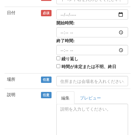
日付
必須
開始時間:
終了時間:
繰り返し
時間が未定または不明、終日
場所
任意
説明
任意
編集
プレビュー