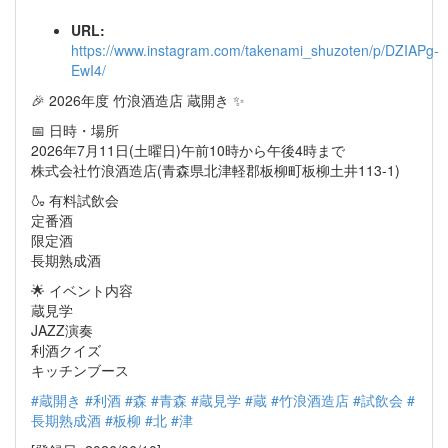
URL:
https://www.instagram.com/takenami_shuzoten/p/DZIAPg-
EwI4/
🎉 2026年度 竹浪酒造店 蔵開き ✨
📅 日時・場所
2026年7月11日(土曜日)午前10時から午後4時まで
株式会社竹浪酒造店(青森県北津軽郡板柳町板柳土井113-1)
🍶 有料試飲会
定番酒
限定酒
長期熟成酒
🌟 イベント内容
蔵見学
JAZZ演奏
利酒クイズ
キッチンブース
#蔵開き
#利酒
#森
#青森
#蔵見学
#蔵
#竹浪酒造店
#試飲会
#
長期熟成酒
#板柳
#北
#津