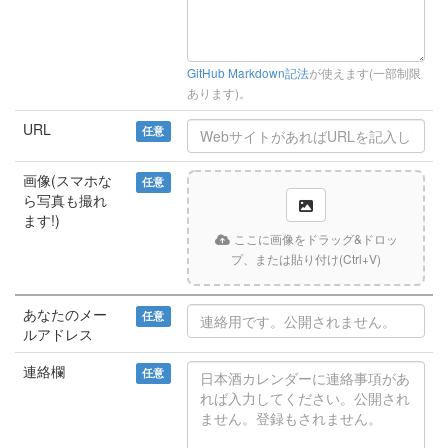
GitHub Markdown記法
が使えます(一部制限
あります)。
URL
任意
画像(スマホな
任意
ら写真も撮れ
ます!)
ここに画像をドラッグ&ドロッ
プ、または貼り付け(Ctrl+V)
あなたのメー
任意
ルアドレス
連絡欄
任意