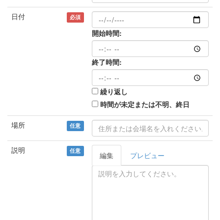
日付
必須
開始時間:
終了時間:
繰り返し
時間が未定または不明、終日
場所
任意
説明
任意
編集
プレビュー