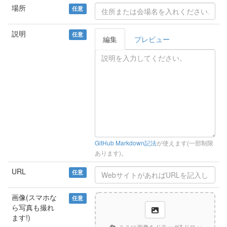
場所
任意
説明
任意
編集
プレビュー
GitHub Markdown記法
が使えます(一部制限
あります)。
URL
任意
画像(スマホな
任意
ら写真も撮れ
ます!)
ここに画像をドラッグ&ドロッ