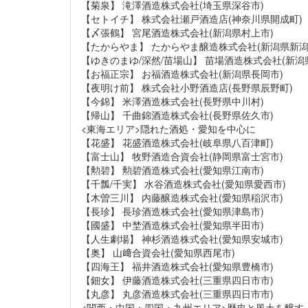
【菊泉】 滝澤酒造株式会社(埼玉県深谷市)
【セトイチ】 株式会社瀬戸酒造店(神奈川県開成町)
【〆張鶴】 宮尾酒造株式会社(新潟県村上市)
【たからやま】 たからやま醸造株式会社(新潟県新潟
【ゆきのまゆ/深然/苗場山】 苗場酒造株式会社(新潟
【お福正宗】 お福酒造株式会社(新潟県長岡市)
【夜明け前】 株式会社小野酒造店(長野県辰野町)
【今錦】 米澤酒造株式会社(長野県中川村)
【帰山】 千曲錦酒造株式会社(長野県佐久市)
<東海エリア>隠れた酒処・愛知を中心に
【花盛】 花盛酒造株式会社(岐阜県八百津町)
【富士山】 牧野酒造合資会社(静岡県富士宮市)
【勲碧】 勲碧酒造株式会社(愛知県江南市)
【千瓢/千実】 水谷酒造株式会社(愛知県愛西市)
【木曽三川】 内藤醸造株式会社(愛知県稲沢市)
【長珍】 長珍酒造株式会社(愛知県津島市)
【國盛】 中埜酒造株式会社(愛知県半田市)
【人生劇場】 神杉酒造株式会社(愛知県安城市)
【奥】 山﨑合資会社(愛知県西尾市)
【四海王】 福井酒造株式会社(愛知県豊橋市)
【鈿女】 伊藤酒造株式会社(三重県四日市市)
【丸彦】 丸彦酒造株式会社(三重県四日市市)
<関西・中国・四国・九州エリア>歴史と風土を醸す