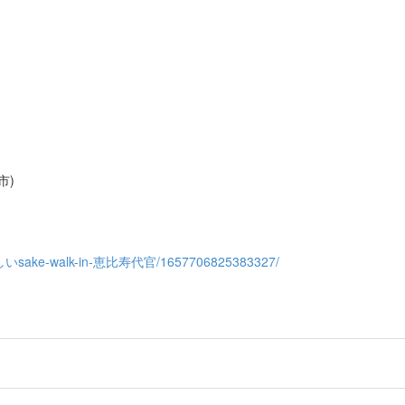
市)
土おいしいsake-walk-in-恵比寿代官/1657706825383327/