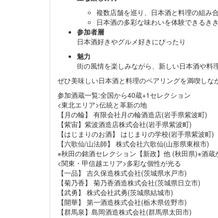
複数店舗を巡り、日本酒と料理の組み
日本酒の多彩な味わいを体験できるき
参加者層
日本酒好きやグルメ好きにぴったり
魅力
街の風情を楽しみながら、新しい日本酒や料
ぜひ美味しい日本酒と料理のペアリングを満喫しながら
参加酒蔵一覧:全国から40蔵+1セレクション
<東北エリア>伝統と革新の地
【月の輪】 有限会社月の輪酒造店(岩手県紫波町)
【紫宙】紫波酒造店株式会社(岩手県紫波町)
【はじまりのお酒】 はじまりの学校(岩手県紫波町)
【六歌仙/山法師】 株式会社六歌仙(山形県東根市)
※秋田の銘酒セレクション【新政】他 (秋田県)※酒
<関東・甲信越エリア>多彩な個性が光る
【一品】 吉久保造株式会社(茨城県水戸市)
【菊乃香】 菊乃香酒造株式会社(茨城県日立市)
【武勇】 株式会社武勇(茨城県結城市)
【開華】 第一酒造株式会社(栃木県佐野市)
【群馬泉】島岡酒造株式会社(群馬県太田市)