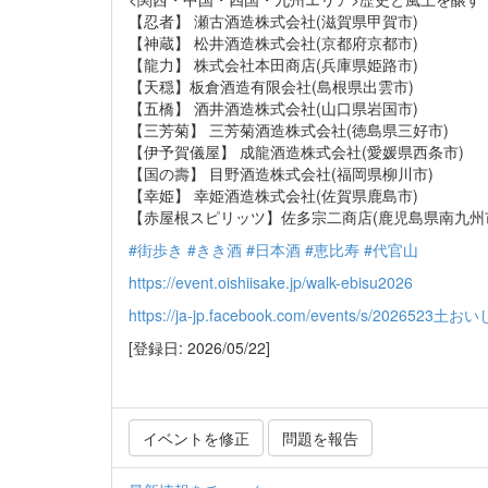
【忍者】 瀬古酒造株式会社(滋賀県甲賀市)
【神蔵】 松井酒造株式会社(京都府京都市)
【龍力】 株式会社本田商店(兵庫県姫路市)
【天穏】板倉酒造有限会社(島根県出雲市)
【五橋】 酒井酒造株式会社(山口県岩国市)
【三芳菊】 三芳菊酒造株式会社(徳島県三好市)
【伊予賀儀屋】 成龍酒造株式会社(愛媛県西条市)
【国の壽】 目野酒造株式会社(福岡県柳川市)
【幸姫】 幸姫酒造株式会社(佐賀県鹿島市)
【赤屋根スピリッツ】佐多宗二商店(鹿児島県南九州
#街歩き
#きき酒
#日本酒
#恵比寿
#代官山
https://event.oishiisake.jp/walk-ebisu2026
https://ja-jp.facebook.com/events/s/2026523
[登録日: 2026/05/22]
イベントを修正
問題を報告