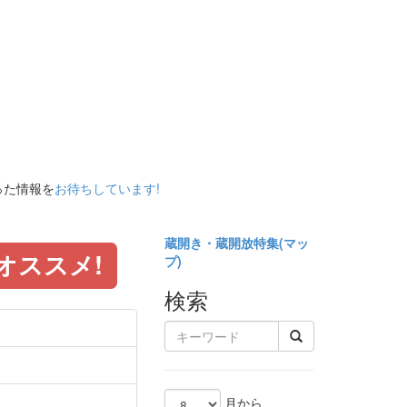
った情報を
お待ちしています!
蔵開き・蔵開放特集(
マッ
オススメ!
プ)
検索
月から