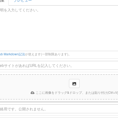
編集
プレビュー
Hub Markdown記法
が使えます(一部制限あります)。
ここに画像をドラッグ&ドロップ、または貼り付け(Ctrl+V