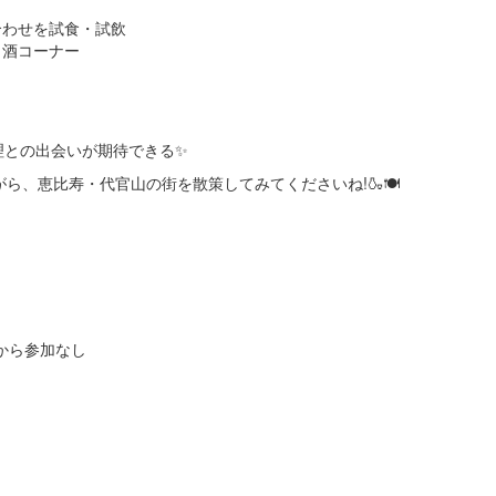
合わせを試食・試飲
き酒コーナー
理との出会いが期待できる✨
、恵比寿・代官山の街を散策してみてくださいね!🍶🍽️
蔵から参加なし