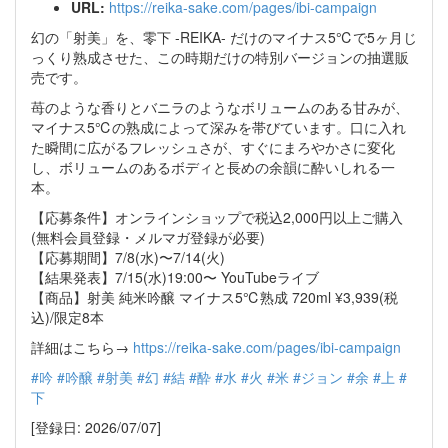
URL:
https://reika-sake.com/pages/ibi-campaign
幻の「射美」を、零下 -REIKA- だけのマイナス5℃で5ヶ月じ
っくり熟成させた、この時期だけの特別バージョンの抽選販
売です。
苺のような香りとバニラのようなボリュームのある甘みが、
マイナス5℃の熟成によって深みを帯びています。口に入れ
た瞬間に広がるフレッシュさが、すぐにまろやかさに変化
し、ボリュームのあるボディと長めの余韻に酔いしれる一
本。
【応募条件】オンラインショップで税込2,000円以上ご購入
(無料会員登録・メルマガ登録が必要)
【応募期間】7/8(水)〜7/14(火)
【結果発表】7/15(水)19:00〜 YouTubeライブ
【商品】射美 純米吟醸 マイナス5℃熟成 720ml ¥3,939(税
込)/限定8本
詳細はこちら→
https://reika-sake.com/pages/ibi-campaign
#吟
#吟醸
#射美
#幻
#結
#酔
#水
#火
#米
#ジョン
#余
#上
#
下
[登録日: 2026/07/07]