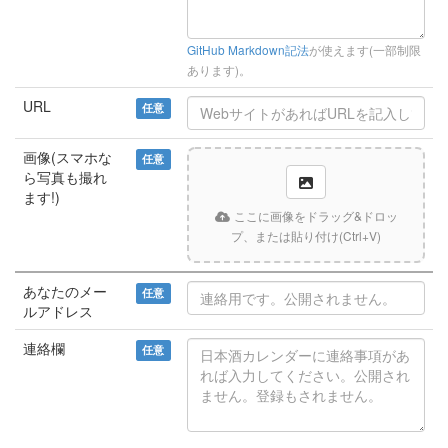
GitHub Markdown記法
が使えます(一部制限
あります)。
URL
任意
画像(スマホな
任意
ら写真も撮れ
ます!)
ここに画像をドラッグ&ドロッ
プ、または貼り付け(Ctrl+V)
あなたのメー
任意
ルアドレス
連絡欄
任意