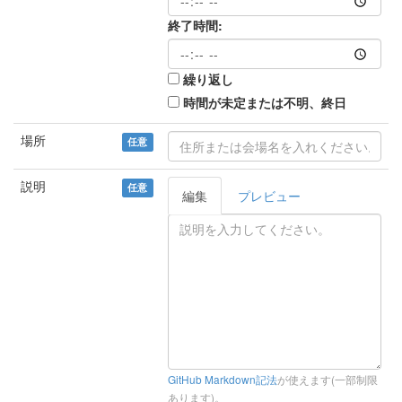
終了時間:
繰り返し
時間が未定または不明、終日
場所
任意
説明
任意
編集
プレビュー
GitHub Markdown記法
が使えます(一部制限
あります)。