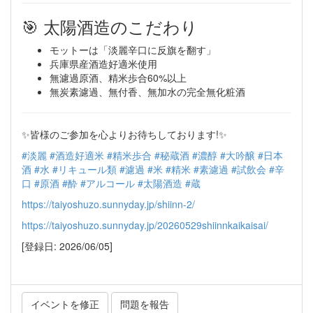
🎯 太陽酒造のこだわり
モットーは「淡麗辛口に反旗を翻す」
兵庫県産酒造好適米使用
無濾過原酒、精米歩合60%以上
無炭素濾過、無付香、無加水の完全無化粧酒
✨皆様のご参加を心よりお待ちしております!✨
#淡麗
#酒造好適米
#精米歩合
#秘蔵酒
#濃醇
#大吟醸
#日本
酒
#水
#リキュール類
#濾過
#米
#精米
#素濾過
#試飲会
#辛
口
#原酒
#酔
#アルコール
#太陽酒造
#蔵
https://taiyoshuzo.sunnyday.jp/shiinn-2/
https://taiyoshuzo.sunnyday.jp/20260529shiinnkaikaisai/
[登録日: 2026/06/05]
イベントを修正
問題を報告