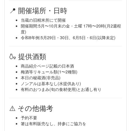
📍 開催場所・日時
当蔵の旧精米所にて開催
開催期間:5月〜10月末の金・土曜 17時〜20時(月2週程
度)
令和8年例:5月29日・30日、6月5日・6日(以降未定)
🍶 提供酒類
商品紹介ページ記載の日本酒
梅酒等リキュール類(1〜2種類)
本日の秘蔵酒(非売品)
ノンアルは基本なし(水提供あり)
有料のおつまみ(旬の食材使用)とお通し有り
⚠️ その他備考
予約不要
箸は有料販売なし、持参にご協力を