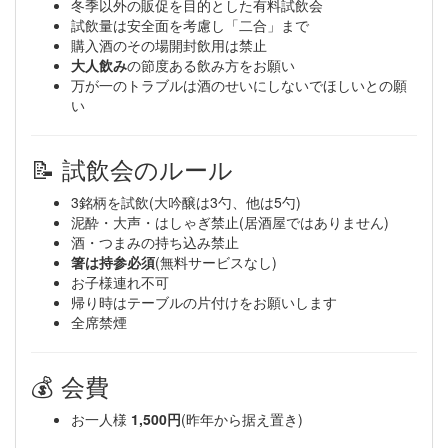
冬季以外の販促を目的とした有料試飲会
試飲量は安全面を考慮し「二合」まで
購入酒のその場開封飲用は禁止
大人飲み
の節度ある飲み方をお願い
万が一のトラブルは酒のせいにしないでほしいとの願
い
📝 試飲会のルール
3銘柄を試飲(大吟醸は3勺、他は5勺)
泥酔・大声・はしゃぎ禁止(居酒屋ではありません)
酒・つまみの持ち込み禁止
箸は持参必須
(無料サービスなし)
お子様連れ不可
帰り時はテーブルの片付けをお願いします
全席禁煙
💰 会費
お一人様
1,500円
(昨年から据え置き)