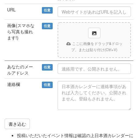
URL
任意
画像(スマホな
任意
ら写真も撮れ
ます!)
ここに画像をドラッグ&ドロッ
プ、または貼り付け(Ctrl+V)
あなたのメー
任意
ルアドレス
連絡欄
任意
書き込む
投稿いただいたイベント情報は確認の上日本酒カレンダーに