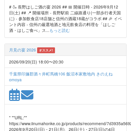
# 🍶 長野はしご酒の宴 2026 ## 📅 開催日時 - 2026年9月12
日(土) ## 📍 開催場所 - 長野駅前 二線路通り(一部歩行者天国
に) - 参加飲食店18店舗と信州の酒蔵18蔵がコラボ ## 🎉 イベ
ント内容 - 信州の厳選地酒と地元飲食店の料理を「はしご
酒・はしご食べ」ス...
もっと読む
月見の宴 2026
オススメ!
2026/09/20(日) 18:00〜20:30
千葉県印旛郡酒々井町馬橋106 飯沼本家敷地内 きのえね
omoya
* **URL:**
https://www.iinumahonke.co.jp/products/recommend/7d3935a569
2026年9月20日(日)・21日(月)、26日(土)・27日(日)の4日