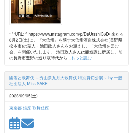
* **URL:** https://www.instagram.com/p/DaUtsshlC6D/ 来たる
8月2日(土)に、『大信州』を醸す大信州酒造株式会社(長野県
松本市)の蔵人・池田政人さんをお迎えし、「大信州を囲む
会」を開催いたします。 池田政人さんは醸造課に所属し、前
の長野市豊野の造り蔵時代から...
もっと読む
國酒と歌舞伎 ～秀山祭九月大歌舞伎 特別貸切公演～ by 一般
社団法人 Miss SAKE
2026/09/05(土)
東京都 銀座 歌舞伎座