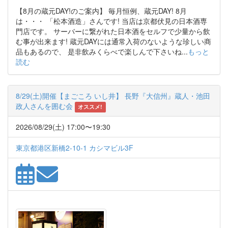
【8月の蔵元DAY!のご案内】 毎月恒例、蔵元DAY! 8月
は・・・ 「松本酒造」さんです! 当店は京都伏見の日本酒専
門店です。 サーバーに繋がれた日本酒をセルフで少量から飲
む事が出来ます! 蔵元DAYには通常入荷のないような珍しい商
品もあるので、 是非飲みくらべで楽しんで下さいね...
もっと
読む
8/29(土)開催【まごころ いし井】 長野『大信州』蔵人・池田
政人さんを囲む会
オススメ!
2026/08/29(土) 17:00〜19:30
東京都港区新橋2-10-1 カシマビル3F