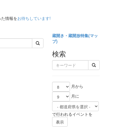
った情報を
お待ちしています!
蔵開き・蔵開放特集(
マッ
プ)
検索
月から
月に
で行われるイベントを
表示