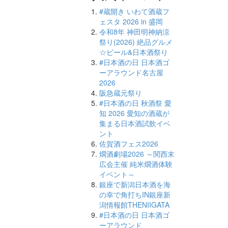
#蔵開き いわて酒蔵フ
ェスタ 2026 in 盛岡
令和8年 神田明神納涼
祭り(2026) 絶品グルメ
☆ビール&日本酒祭り
#日本酒の日 日本酒ゴ
ーアラウンド名古屋
2026
阪急蔵元祭り
#日本酒の日 秋酒祭 愛
知 2026 愛知の酒蔵が
集まる日本酒試飲イベ
ント
佐賀酒フェス2026
燗酒劇場2026 ～関西末
広会主催 純米燗酒体験
イベント～
銀座で新潟日本酒を海
の幸で角打ちIN銀座新
潟情報館THENIIGATA
#日本酒の日 日本酒ゴ
ーアラウンド