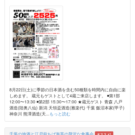
8月22日(土)に季節の日本酒を含む50種類を時間内に自由に楽
しめます。 蔵元もゲストとして4蔵ご来店します。 ◾️第1部
12:00〜13:30 ◾️第2部 15:30〜17:00 ★蔵元ゲスト 青森 八戸
酒造(陸奥八仙) 新潟 天領盃酒造(雅楽代) 千葉 飯沼本家(甲子)
神奈川 熊澤酒造(天...
もっと読む
千葉の地酒と江戸前ちば海苔の贅沢な食事会
オススメ!