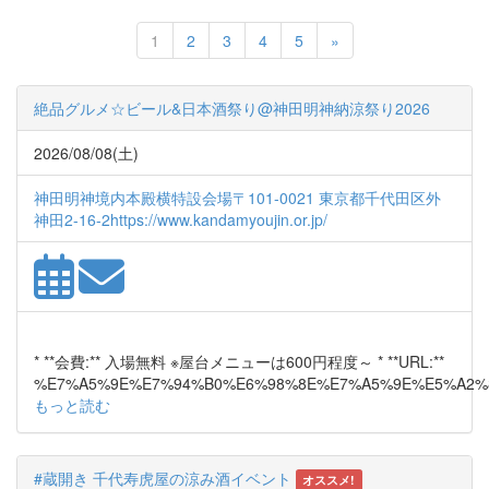
Next
1
2
3
4
5
»
絶品グルメ☆ビール&日本酒祭り@神田明神納涼祭り2026
2026/08/08(土)
神田明神境内本殿横特設会場〒101-0021 東京都千代田区外
神田2-16-2https://www.kandamyoujin.or.jp/
* **会費:** 入場無料 ※屋台メニューは600円程度～ * **URL:**
%E7%A5%9E%E7%94%B0%E6%98%8E%E7%A5%9E%E5%A2%
もっと読む
#蔵開き 千代寿虎屋の涼み酒イベント
オススメ!