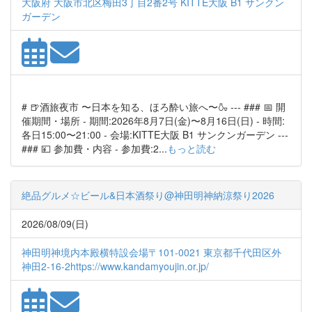
大阪府 大阪市北区梅田3丁目2番2号 KITTE大阪 B1 サンクン
ガーデン
# 🍺酒旅夜市 〜日本を知る、ほろ酔い旅へ〜🍶 --- ### 📅 開
催期間・場所 - 期間:2026年8月7日(金)〜8月16日(日) - 時間:
各日15:00〜21:00 - 会場:KITTE大阪 B1 サンクンガーデン ---
### 💴 参加費・内容 - 参加費:2...
もっと読む
絶品グルメ☆ビール&日本酒祭り@神田明神納涼祭り2026
2026/08/09(日)
神田明神境内本殿横特設会場〒101-0021 東京都千代田区外
神田2-16-2https://www.kandamyoujin.or.jp/