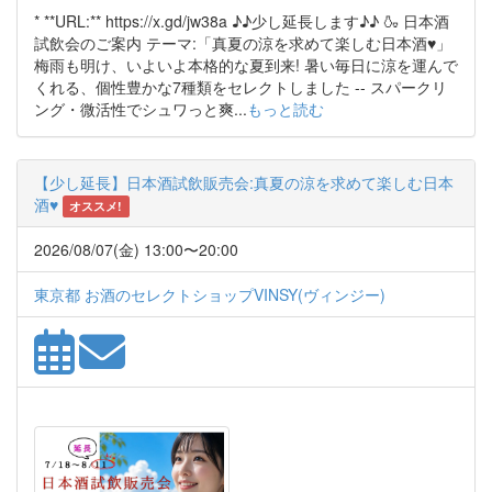
* **URL:** https://x.gd/jw38a ♪♪少し延長します♪♪ 🍶 日本酒
試飲会のご案内 テーマ:「真夏の涼を求めて楽しむ日本酒♥」
梅雨も明け、いよいよ本格的な夏到来! 暑い毎日に涼を運んで
くれる、個性豊かな7種類をセレクトしました -- スパークリ
ング・微活性でシュワっと爽...
もっと読む
【少し延長】日本酒試飲販売会:真夏の涼を求めて楽しむ日本
酒♥
オススメ!
2026/08/07(金) 13:00〜20:00
東京都 お酒のセレクトショップVINSY(ヴィンジー)