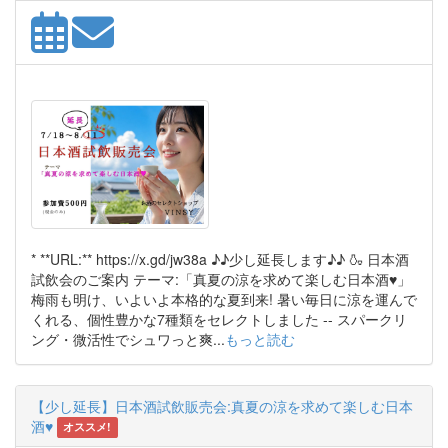
* **URL:** https://x.gd/jw38a ♪♪少し延長します♪♪ 🍶 日本酒
試飲会のご案内 テーマ:「真夏の涼を求めて楽しむ日本酒♥」
梅雨も明け、いよいよ本格的な夏到来! 暑い毎日に涼を運んで
くれる、個性豊かな7種類をセレクトしました -- スパークリ
ング・微活性でシュワっと爽...
もっと読む
【少し延長】日本酒試飲販売会:真夏の涼を求めて楽しむ日本
酒♥
オススメ!