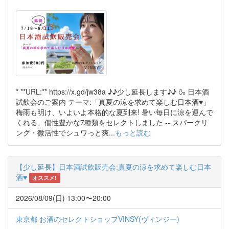
* **URL:** https://x.gd/jw38a ♪♪少し延長します♪♪ 🍶 日本酒
試飲会のご案内 テーマ:「真夏の涼を求めて楽しむ日本酒♥」
梅雨も明け、いよいよ本格的な夏到来! 暑い毎日に涼を運んで
くれる、個性豊かな7種類をセレクトしました -- スパークリ
ング・微活性でシュワっと爽...
もっと読む
【少し延長】日本酒試飲販売会:真夏の涼を求めて楽しむ日本
酒♥
オススメ!
2026/08/09(日) 13:00〜20:00
東京都 お酒のセレクトショップVINSY(ヴィンジー)