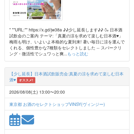
* **URL:** https://x.gd/jw38a ♪♪少し延長します♪♪ 🍶 日本酒
試飲会のご案内 テーマ:「真夏の涼を求めて楽しむ日本酒♥」
梅雨も明け、いよいよ本格的な夏到来! 暑い毎日に涼を運んで
くれる、個性豊かな7種類をセレクトしました -- スパークリ
ング・微活性でシュワっと爽...
もっと読む
【少し延長】日本酒試飲販売会:真夏の涼を求めて楽しむ日本
酒♥
オススメ!
2026/08/08(土) 13:00〜20:00
東京都 お酒のセレクトショップVINSY(ヴィンジー)