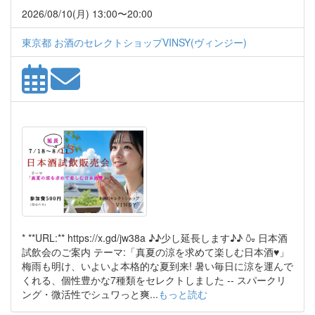
2026/08/10(月) 13:00〜20:00
東京都 お酒のセレクトショップVINSY(ヴィンジー)
* **URL:** https://x.gd/jw38a ♪♪少し延長します♪♪ 🍶 日本酒
試飲会のご案内 テーマ:「真夏の涼を求めて楽しむ日本酒♥」
梅雨も明け、いよいよ本格的な夏到来! 暑い毎日に涼を運んで
くれる、個性豊かな7種類をセレクトしました -- スパークリ
ング・微活性でシュワっと爽...
もっと読む