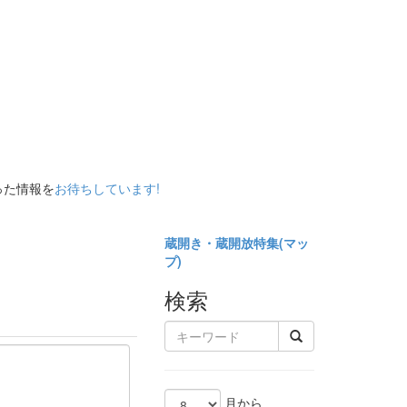
った情報を
お待ちしています!
蔵開き・蔵開放特集(
マッ
プ)
検索
月から