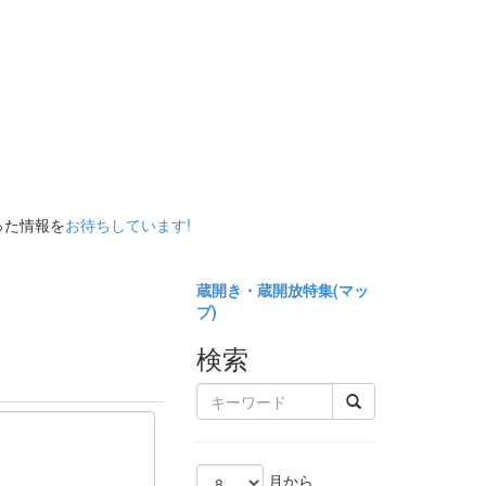
った情報を
お待ちしています!
蔵開き・蔵開放特集(
マッ
プ)
検索
月から