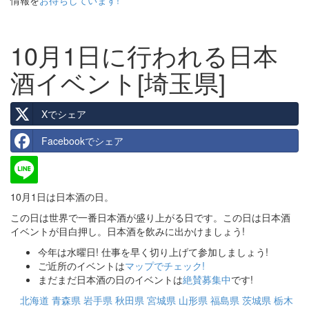
情報を
お待ちしています!
10月1日に行われる日本
酒イベント[埼玉県]
Xでシェア
Facebookでシェア
10月1日は日本酒の日。
この日は世界で一番日本酒が盛り上がる日です。この日は日本酒
イベントが目白押し。日本酒を飲みに出かけましょう!
今年は水曜日! 仕事を早く切り上げて参加しましょう!
ご近所のイベントは
マップでチェック!
まだまだ日本酒の日のイベントは
絶賛募集中
です!
北海道
青森県
岩手県
秋田県
宮城県
山形県
福島県
茨城県
栃木